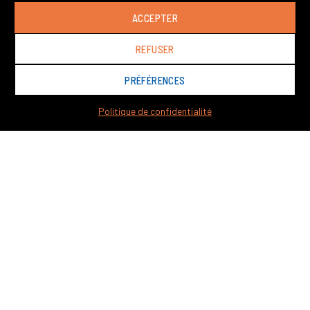
ACCEPTER
REFUSER
PRÉFÉRENCES
Politique de confidentialité
Colomb’Art : l’Art d’ancrer un souvenir
15 mai 2026