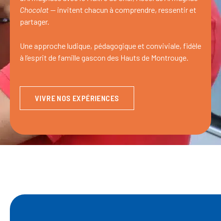
Chocolat
— invitent chacun à comprendre, ressentir et
partager.
Une approche ludique, pédagogique et conviviale, fidèle
à l’esprit de famille gascon des Hauts de Montrouge.
VIVRE NOS EXPÉRIENCES